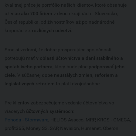
kvalitnej práce je portfólio našich klientov, ktoré obsahuje
už
viac ako 700 firiem
v dvoch krajinách - Slovensko,
Česká republika, od živnostníkov až po nadnárodné
korporácie
z rozličných odvetví
.
Sme si vedomí, že dobre prosperujúce spoločnosti
potrebujú mať
v oblasti účtovníctva a daní stabilného a
spoľahlivého partnera
, ktorý bude plne
podporovať jeho
ciele
. V súčasnej
dobe neustálych zmien, reforiem a
legislatívnych reforiem
to platí dvojnásobne.
Pre klientov zabezpečujeme vedenie účtovníctva vo
viacerých
účtovných systémoch
:
Pohoda - Stormware
, HELIOS Asseco, MRP, KROS - OMEGA,
profit365, Money S3, SAP, Navision, Humanet, Oberon.