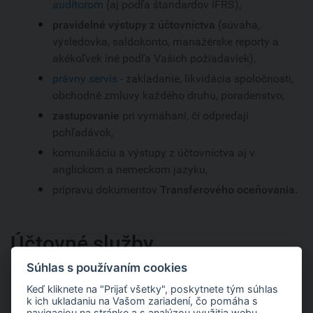
audítorom
(aj podľa štandardov IFRS),
pravidelné výstupy z účtovníctva
(súvaha,
výsledovka, saldokonto, manažérske reporty a
akékoľvek iné podľa Vašich požiadaviek),
právny servis
- zakladanie, likvidácia spoločnosti,
obchodné zmluvy každého druhu, poradenstvo,
zastupovanie
pri vymáhaní, či odpredaji
pohľadávok,
komunikáciu a výstupy z účtovníctva aj v
anglickom a nemeckom jazyku,
prípravu dokumentov
Transferového oceňovania.
Účtovné služby
Súhlas s používaním cookies
Keď kliknete na "Prijať všetky", poskytnete tým súhlas
Všetky spomenuté služby pre Vás
zabezpečujeme aj v
k ich ukladaniu na Vašom zariadení, čo pomáha s
našich ďalších účtovných kanceláriách, konkrétne v
navigaciou na stránke a s analýzou využitia webu.