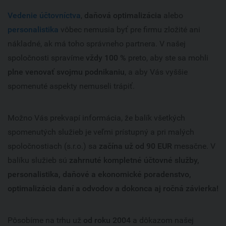
Vedenie účtovníctva
,
daňová optimalizácia
alebo
Cenová ponuka
Personalistika KOMPLET
Účtovníctvo Trenčín
personalistika
vôbec nemusia byť pre firmu zložité ani
nákladné, ak má toho správneho partnera. V našej
Kariéra
Zakladanie firiem
Účtovníctvo Nitra
spoločnosti spravíme
vždy 100 %
preto, aby ste sa mohli
plne venovať svojmu podnikaniu
, a aby Vás vyššie
Kontakt
Personálne služby
spomenuté aspekty nemuseli trápiť.
Predaj ready-made firiem
Možno Vás prekvapí informácia, že balík všetkých
Virtual office
spomenutých služieb je veľmi prístupný a pri malých
spoločnostiach (s.r.o.) sa
začína už od 90 EUR
mesačne. V
Sprostredkovanie úverov
balíku služieb sú
zahrnuté kompletné účtovné služby,
personalistika, daňové a ekonomické poradenstvo,
Na stiahnutie
optimalizácia daní a odvodov a dokonca aj ročná závierka!
Pôsobíme na trhu už
od roku 2004
a dôkazom našej