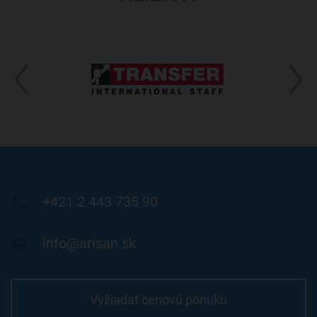

+421 2 443 735 90

info@arisan.sk
Vyžiadať cenovú ponuku