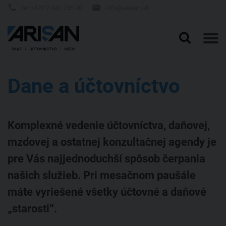


tel:+421 2 443 735 90
info@arisan.sk

Slovenčina
English
Deutsch
Dane a účtovníctvo
Domov
Vedenie účtovníctva Bratislava
Komplexné vedenie účtovníctva, daňovej,
mzdovej a ostatnej konzultačnej agendy je
Služby
pre Vás najjednoduchší spôsob čerpania
našich služieb. Pri mesačnom paušále
O nás
Služby
máte vyriešené všetky účtovné a daňové
Blog
Dane a účtovníctvo
Účtovníctvo Bratislava
„starosti“.
Referencie
Účtovníctvo online
Účtovníctvo Trnava