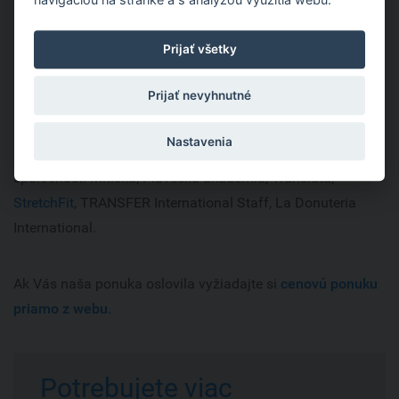
Trenčíne
, v
Trnave
,
Nitre
, a v Českej republike v Prahe a v
Plzni.
Prijať všetky
Prijať nevyhnutné
Neváhajte nás kontaktovať a patrite aj vy medzi našich
spokojných klientov. Účtovné služby poskytujeme viac ako
Nastavenia
700 firmám, z ktorých môžeme spomenúť napríklad
spoločnosti Mitická, Plavecká akadémia, Translata,
StretchFit
, TRANSFER International Staff, La Donuteria
International.
Ak Vás naša ponuka oslovila vyžiadajte si
cenovú ponuku
priamo z webu
.
Potrebujete viac