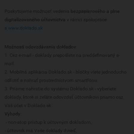
Poskytujeme možnosť vedenia
bezpapierového a plne
digitalizovaného účtovníctva
v rámci spolupráce
s
www.doklado.sk
Možnosti odovzdávania dokladov
:
1. Cez e-mail - doklady prepošlete na preddefinovaný e-
mail.
2. Mobilná aplikácia Doklado.sk - bločky viete jednoducho
odfotiť a nahrať prostredníctvom smartfónu.
3. Priame nahratie do systému Doklado.sk - vyberiete
doklady, ktoré si želáte odovzdať účtovníkovi priamo cez
Váš účet v Doklado.sk
Výhody
:
- non-stop prístup k účtovným dokladom,
- účtovník má Vaše doklady ihneď,