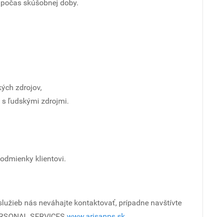
í počas skúšobnej doby.
kých zdrojov,
 s ľudskými zdrojmi.
odmienky klientovi.
služieb nás neváhajte kontaktovať, prípadne navštívte
PERSONAL SERVICES
www.arisanps.sk