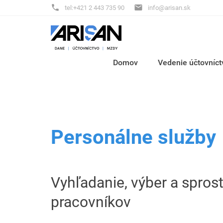


tel:+421 2 443 735 90
info@arisan.sk
Domov
Vedenie účtovníct
Personálne služby
Vyhľadanie, výber a spro
pracovníkov