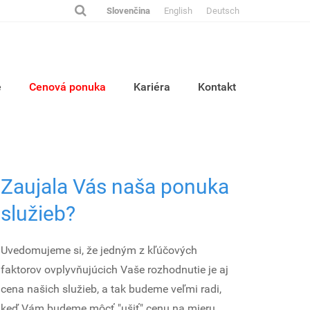
Slovenčina
English
Deutsch
e
Cenová ponuka
Kariéra
Kontakt
Zaujala Vás naša ponuka
služieb?
Uvedomujeme si, že jedným z kľúčových
faktorov ovplyvňujúcich Vaše rozhodnutie je aj
cena našich služieb, a tak budeme veľmi radi,
keď Vám budeme môcť "ušiť" cenu na mieru.