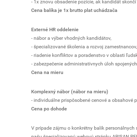
- 1x znovu obsadenie pozície, ak kandidát skonč
Cena balíka je 1x brutto plat uchádzača
Externé HR oddelenie
- nábor a výber vhodných kandidátov,
- špecializované školenia a rozvoj zamestnancov,
- riadenie konfliktov a poradenstvo v oblasti ľuds
- zabezpečenie administratívnych úloh spojených
Cena na mieru
Komplexný nábor (nábor na mieru)
- individuálne prispôsobené cenové a obsahové p
Cena po dohode
V prípade zájmu o konkrétny balík personálnych 
našu špecializovanú webovú stránku ARISAN 