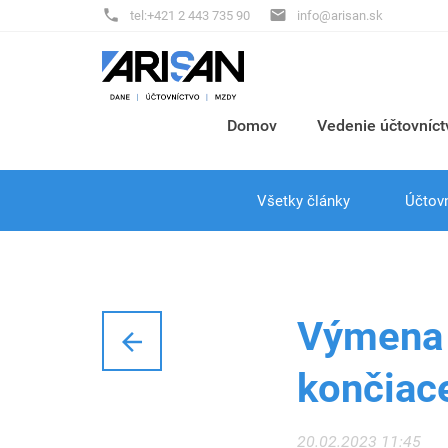


tel:+421 2 443 735 90
info@arisan.sk
Domov
Vedenie účtovníct
Všetky články
Účtov
Výmena 

končiace
20.02.2023 11:45