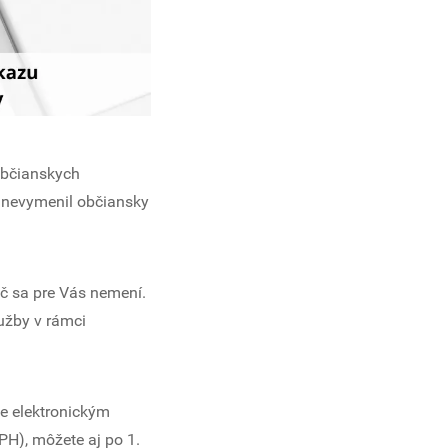
 občianskych
k nevymenil občiansky
ič sa pre Vás nemení.
lužby v rámci
ie elektronickým
PH), môžete aj po 1.