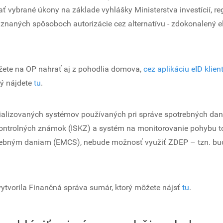
ať vybrané úkony na základe vyhlášky Ministerstva investícií, r
uznaných spôsoboch autorizácie cez alternatívu - zdokonalený e
môžete na OP nahrať aj z pohodlia domova,
cez aplikáciu eID klient
rý nájdete
tu
.
cializovaných systémov používaných pri správe spotrebných dan
ontrolných známok (ISKZ) a systém na monitorovanie pohybu t
rebným daniam (EMCS), nebude možnosť využiť ZDEP – tzn. bu
vytvorila Finančná správa sumár, ktorý môžete nájsť
tu
.