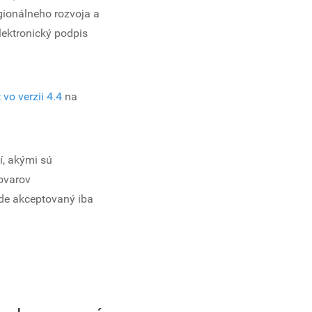
egionálneho rozvoja a
lektronický podpis
 vo verzii 4.4
na
í, akými sú
ovarov
de akceptovaný iba