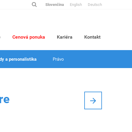
Slovenčina
English
Deutsch
e
Cenová ponuka
Kariéra
Kontakt
y a personalistika
Právo
re
