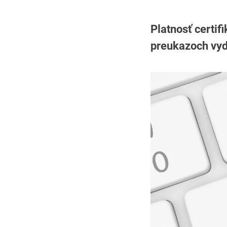
Platnosť certif
preukazoch vyd