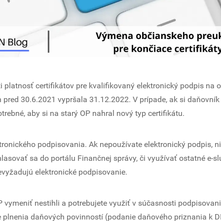
platnosť certifikátov pre kvalifikovaný elektronický podpis na
pred 30.6.2021 vypršala 31.12.2022. V prípade, ak si daňovní
trebné, aby si na starý OP nahral nový typ certifikátu.
tronického podpisovania. Ak nepoužívate elektronický podpis, n
asovať sa do portálu Finančnej správy, či využívať ostatné e-s
evyžadujú elektronické podpisovanie.
OP vymeniť nestihli a potrebujete využiť v súčasnosti podpisovan
de plnenia daňových povinností (podanie daňového priznania k D