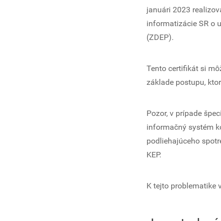
januári 2023 realizov
informatizácie SR o 
(ZDEP).
Tento certifikát si 
základe postupu, kto
Pozor, v prípade špe
informačný systém k
podliehajúceho spot
KEP.
K tejto problematike 