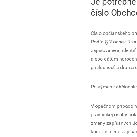
Je potrebné
číslo Obcho
Číslo občianskeho pr
Podľa § 2 odsek 3 zá
zapisované aj identif
alebo dátum narodenia
príslušnosť a druh a 
Pri výmene občianske
V opačnom prípade mô
právnickej osoby poku
zmeny zapísaných úd
konať v mene zapísan