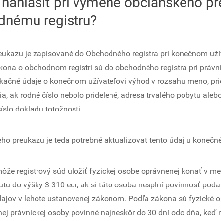
 nahlásiť pri výmene občianskeho p
dnému registru?
eukazu je zapisované do Obchodného registra pri konečnom uží
kona o obchodnom registri sú do obchodného registra pri právn
ikačné údaje o konečnom užívateľovi výhod v rozsahu meno, prie
, ak rodné číslo nebolo pridelené, adresa trvalého pobytu aleb
číslo dokladu totožnosti.
ho preukazu je teda potrebné aktualizovať tento údaj u konečn
že registrový súd uložiť fyzickej osobe oprávnenej konať v me
tu do výšky 3 310 eur, ak si táto osoba nesplní povinnosť poda
ajov v lehote ustanovenej zákonom. Podľa zákona sú fyzické 
ej právnickej osoby povinné najneskôr do 30 dní odo dňa, keď n