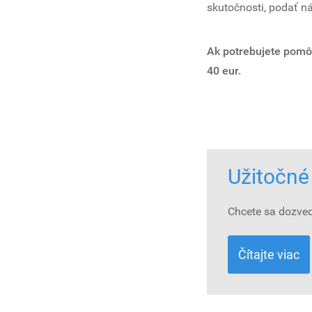
skutočnosti, podať n
Ak potrebujete pomôc
40 eur.
Užitočné
Chcete sa dozved
Čítajte viac