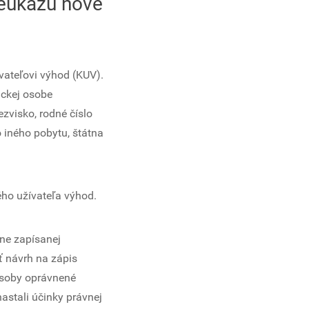
reukazu nové
vateľovi výhod (KUV).
ickej osobe
zvisko, rodné číslo
o iného pobytu, štátna
ého užívateľa výhod.
ne zapísanej
ť návrh na zápis
osoby oprávnené
astali účinky právnej