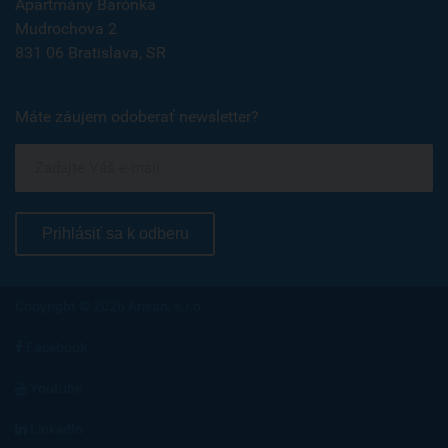
Apartmány Barónka
Mudrochova 2
831 06 Bratislava, SR
Máte záujem odoberať newsletter?
Prihlásiť sa k odberu
Copyright © 2026 Arisan, s.r.o.
Facebook
Youtube
LinkedIn