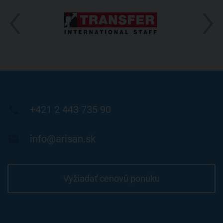

+421 2 443 735 90

info@arisan.sk
Vyžiadať cenovú ponuku