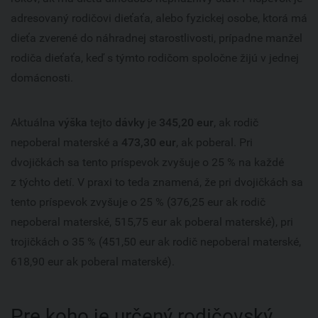
adresovaný rodičovi dieťaťa, alebo fyzickej osobe, ktorá má
dieťa zverené do náhradnej starostlivosti, prípadne manžel
rodiča dieťaťa, keď s týmto rodičom spoločne žijú v jednej
domácnosti.
Aktuálna
výška
tejto
dávky
je
345,20 eur
, ak rodič
nepoberal materské a
473,30 eur
, ak poberal. Pri
dvojičkách sa tento príspevok zvyšuje o 25 % na každé
z týchto detí. V praxi to teda znamená, že pri dvojičkách sa
tento príspevok zvyšuje o 25 % (376,25 eur ak rodič
nepoberal materské, 515,75 eur ak poberal materské), pri
trojičkách o 35 % (451,50 eur ak rodič nepoberal materské,
618,90 eur ak poberal materské).
Pre koho je určený rodičovský