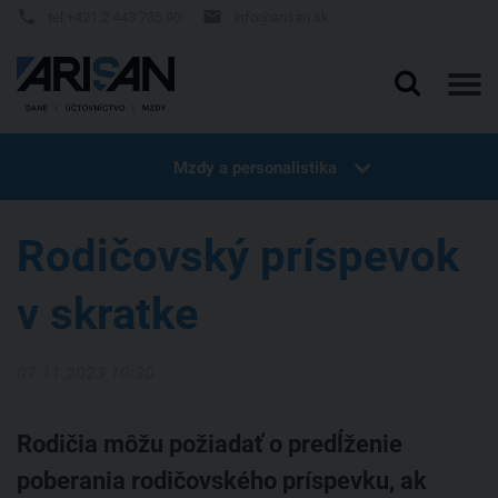


tel:+421 2 443 735 90
info@arisan.sk

Slovenčina
English
Deutsch
Mzdy a personalistika
Domov
Všetky články
Rodičovský príspevok
Vedenie účtovníctva Bratislava
v skratke
Účtovníctvo
Služby
Účtovníctvo online
07.11.2023 10:30
O nás
Služby
Blog
Dane a účtovníctvo
Účtovníctvo Bratislava
Dane a odvody
Rodičia môžu požiadať o predĺženie
poberania rodičovského príspevku, ak
Referencie
Účtovníctvo online
Účtovníctvo Trnava