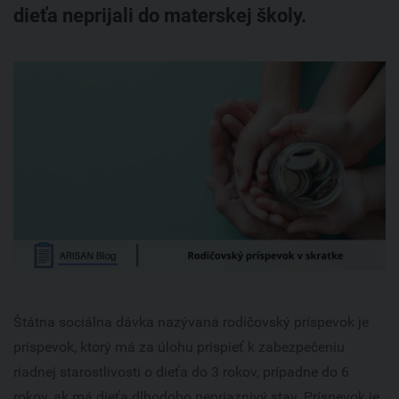
Právo
dieťa neprijali do materskej školy.
Cenová ponuka
Personalistika KOMPLET
Účtovníctvo Trenčín
Kariéra
Zakladanie firiem
Účtovníctvo Nitra
Kontakt
Personálne služby
Predaj ready-made firiem
Virtual office
Sprostredkovanie úverov
Na stiahnutie
Štátna sociálna dávka nazývaná rodičovský príspevok je
príspevok, ktorý má za úlohu prispieť k zabezpečeniu
riadnej starostlivosti o dieťa do 3 rokov, prípadne do 6
rokov, ak má dieťa dlhodobo nepriaznivý stav. Príspevok je